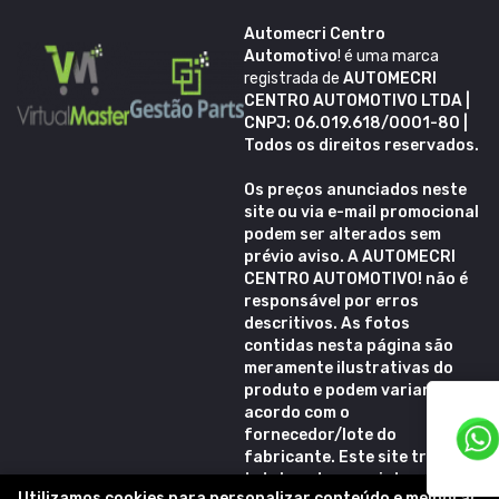
Automecri Centro
Automotivo
! é uma marca
registrada de
AUTOMECRI
CENTRO AUTOMOTIVO LTDA |
CNPJ: 06.019.618/0001-80 |
Todos os direitos reservados.
Os preços anunciados neste
site ou via e-mail promocional
podem ser alterados sem
prévio aviso. A
AUTOMECRI
CENTRO AUTOMOTIVO!
não é
responsável por erros
descritivos. As fotos
contidas nesta página são
meramente ilustrativas do
produto e podem variar de
acordo com o
fornecedor/lote do
fabricante.
Este site trabalha
totalmente em criptografia
Utilizamos cookies para personalizar conteúdo e melhorar